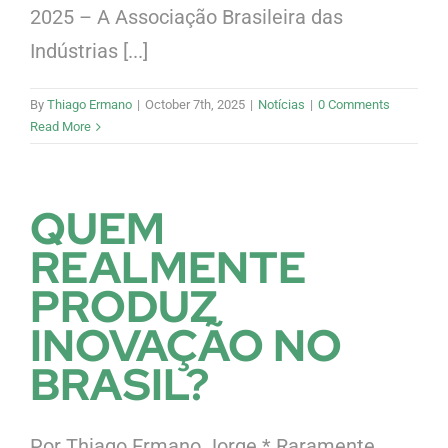
2025 – A Associação Brasileira das
Indústrias [...]
By
Thiago Ermano
|
October 7th, 2025
|
Notícias
|
0 Comments
Read More
QUEM
REALMENTE
PRODUZ
INOVAÇÃO NO
BRASIL?
Por Thiago Ermano Jorge * Raramente