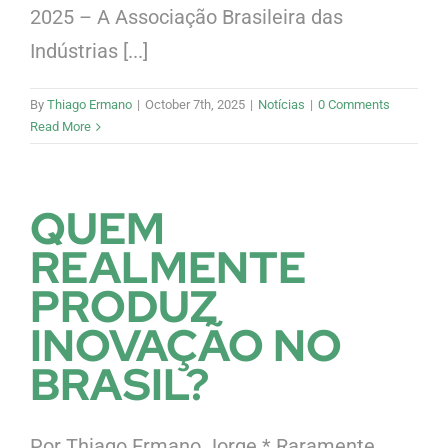
2025 – A Associação Brasileira das
Indústrias [...]
By
Thiago Ermano
|
October 7th, 2025
|
Notícias
|
0 Comments
Read More
QUEM
REALMENTE
PRODUZ
INOVAÇÃO NO
BRASIL?
Por Thiago Ermano Jorge * Raramente