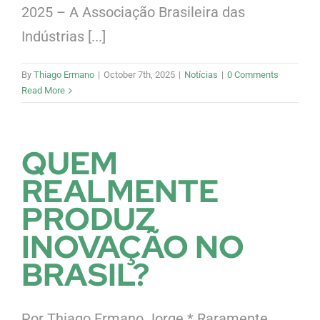
2025 – A Associação Brasileira das
Indústrias [...]
By
Thiago Ermano
|
October 7th, 2025
|
Notícias
|
0 Comments
Read More
QUEM
REALMENTE
PRODUZ
INOVAÇÃO NO
BRASIL?
Por Thiago Ermano Jorge * Raramente