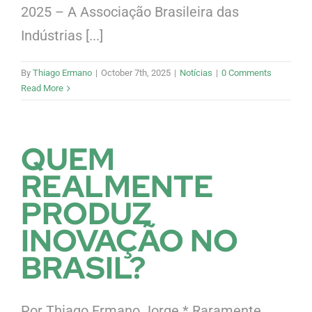
2025 – A Associação Brasileira das
Indústrias [...]
By
Thiago Ermano
|
October 7th, 2025
|
Notícias
|
0 Comments
Read More
QUEM
REALMENTE
PRODUZ
INOVAÇÃO NO
BRASIL?
Por Thiago Ermano Jorge * Raramente