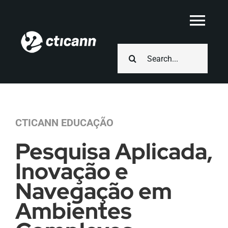
Skip
to
Togg
content
Navi
Search
Soluções
for:
Universidades
CTICANN EDUCAÇÃO
Notícias
Pesquisa Aplicada,
Inovação e
Fale Conosco
Navegação em
Ambientes